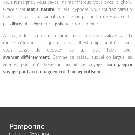
vous renseigner, vous savez maintenant que vous avez le choix.
Grâce à cet
état si naturel
, qu’est l’hypnose, vous pourrez faire un
travail sur vous, personnalisé, qui vous permettra de vous sentir
plus
libre,
plus
léger
et en
paix
avec vous-même.
A l’image de ces gens qui courent avec de grosses valises dans la
rue, le métro ou sur le quai de la gare. Il est temps, peut être pour
vous aussi, de déposer ce qui doit l’être pour
avancer différemment
. Comme ce bateau auquel on largue les
amarres pour qu’il fasse un magnifique voyage.
Son propre
voyage par l’accompagnement d’un hypnotiseur….
Pomponne
Cabinet d'Hypnose