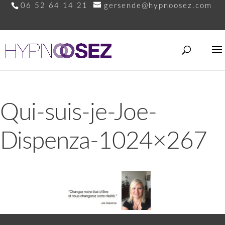
06 52 64 14 21
gersende@hypnoosez.com
Qui-suis-je-Joe-
Dispenza-1024×267