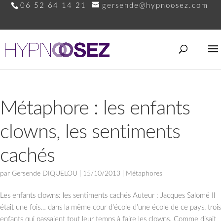
06 52 64 14 21
gersende@hypnoosez.com
Métaphore : les enfants
clowns, les sentiments
cachés
par
Gersende DIQUELOU
|
15/10/2013
|
Métaphores
Les enfants clowns: les sentiments cachés Auteur : Jacques Salomé Il
était une fois… dans la même cour d’école d’une école de ce pays, trois
enfants qui passaient tout leur temps à faire les clowns. Comme disait