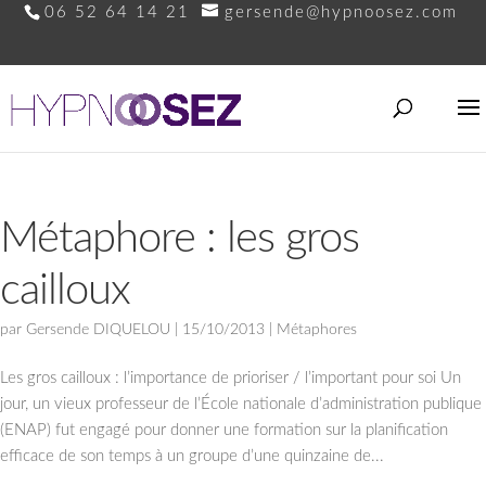
06 52 64 14 21
gersende@hypnoosez.com
Métaphore : les gros
cailloux
par
Gersende DIQUELOU
|
15/10/2013
|
Métaphores
Les gros cailloux : l’importance de prioriser / l’important pour soi Un
jour, un vieux professeur de l’École nationale d’administration publique
(ENAP) fut engagé pour donner une formation sur la planification
efficace de son temps à un groupe d’une quinzaine de...