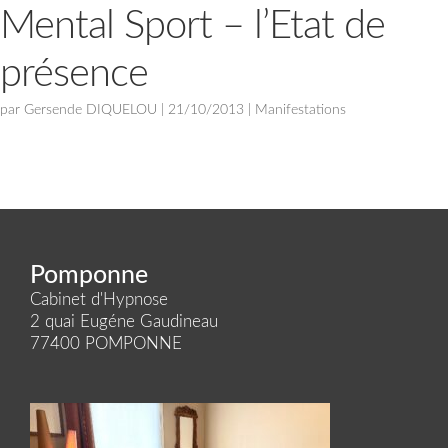
Mental Sport – l’Etat de
présence
par
Gersende DIQUELOU
|
21/10/2013
|
Manifestations
Pomponne
Cabinet d'Hypnose
2 quai Eugéne Gaudineau
77400 POMPONNE