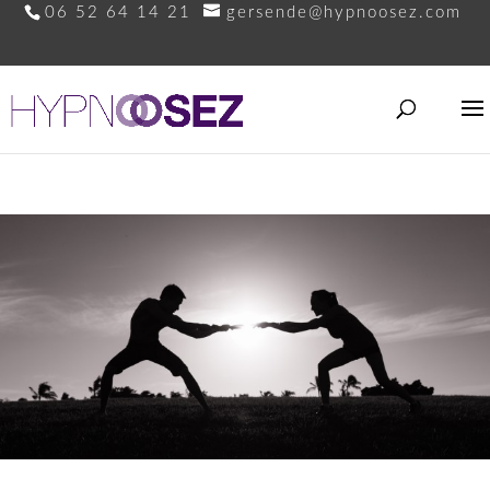
06 52 64 14 21
gersende@hypnoosez.com