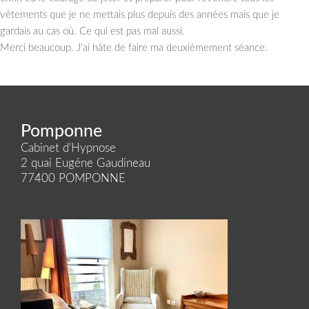
vêtements que je ne mettais plus depuis des années mais que je
gardais au cas où. Ce qui est pas mal aussi.
Merci beaucoup. J'ai hâte de faire ma deuxièmement séance.
Pomponne
Cabinet d'Hypnose
2 quai Eugéne Gaudineau
77400 POMPONNE