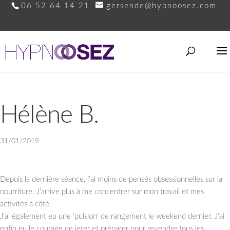
06 52 64 14 21
gersende@hypnoosez.com
Hélène B.
31/01/2019
Depuis la dernière séance, j'ai moins de pensés obsessionnelles sur la
nourriture. J'arrive plus à me concentrer sur mon travail et mes
activités à côté.
J'ai également eu une 'pulsion' de rangement le weekend​ dernier. J'ai
enfin eu le courage de jeter et préparer pour revendre tous les