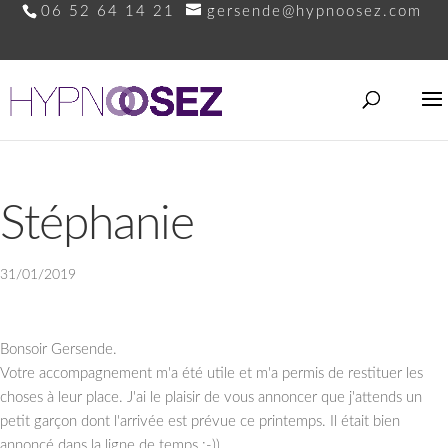
06 52 64 14 21
gersende@hypnoosez.com
Stéphanie
31/01/2019
Bonsoir Gersende.
Votre accompagnement m'a été utile et m'a permis de restituer les
choses à leur place. J'ai le plaisir de vous annoncer que j'attends un
petit garçon dont l'arrivée est prévue ce printemps. Il était bien
annoncé dans la ligne de temps :-))