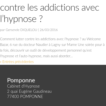
contre les addictions avec
l’hypnose ?
par
Gersende DIQUELOU
|
26/03/2016
Comment lutter contre les addictions avec l’hypnose ? au Welcome
Bazar, 6 rue du docteur Naudier à Lagny sur Marne Une soirée pour à
la fois, découvrir un outil de développement personnel qu’est
l’hypnose et l’auto-hypnose, mais aussi aborder...
« Entrées précédentes
Pomponne
Cabinet d'Hypnose
2 quai Eugéne Gaudineau
77400 POMPONNE