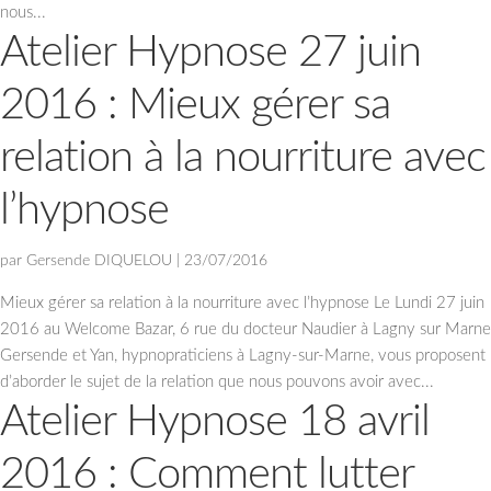
nous...
Atelier Hypnose 27 juin
2016 : Mieux gérer sa
relation à la nourriture avec
l’hypnose
par
Gersende DIQUELOU
|
23/07/2016
Mieux gérer sa relation à la nourriture avec l’hypnose Le Lundi 27 juin
2016 au Welcome Bazar, 6 rue du docteur Naudier à Lagny sur Marne
Gersende et Yan, hypnopraticiens à Lagny-sur-Marne, vous proposent
d’aborder le sujet de la relation que nous pouvons avoir avec...
Atelier Hypnose 18 avril
2016 : Comment lutter