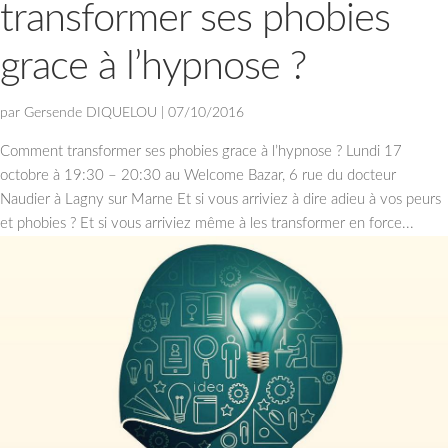
transformer ses phobies
grace à l’hypnose ?
par
Gersende DIQUELOU
|
07/10/2016
Comment transformer ses phobies grace à l’hypnose ? Lundi 17
octobre à 19:30 – 20:30 au Welcome Bazar, 6 rue du docteur
Naudier à Lagny sur Marne Et si vous arriviez à dire adieu à vos peurs
et phobies ? Et si vous arriviez même à les transformer en force...