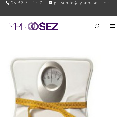
06 52 64 14 21
gersende@hypnoosez.com