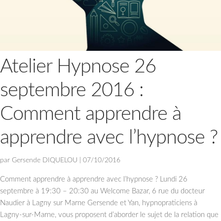
Atelier Hypnose 26
septembre 2016 :
Comment apprendre à
apprendre avec l’hypnose ?
par
Gersende DIQUELOU
|
07/10/2016
Comment apprendre à apprendre avec l’hypnose ? Lundi 26
septembre à 19:30 – 20:30 au Welcome Bazar, 6 rue du docteur
Naudier à Lagny sur Marne Gersende et Yan, hypnopraticiens à
Lagny-sur-Marne, vous proposent d’aborder le sujet de la relation que