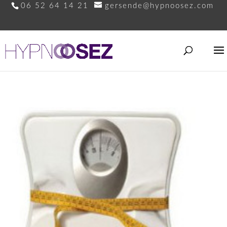
06 52 64 14 21
gersende@hypnoosez.com