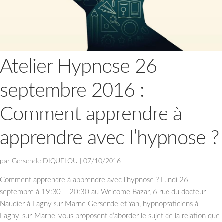
Atelier Hypnose 26
septembre 2016 :
Comment apprendre à
apprendre avec l’hypnose ?
par
Gersende DIQUELOU
|
07/10/2016
Comment apprendre à apprendre avec l’hypnose ? Lundi 26
septembre à 19:30 – 20:30 au Welcome Bazar, 6 rue du docteur
Naudier à Lagny sur Marne Gersende et Yan, hypnopraticiens à
Lagny-sur-Marne, vous proposent d’aborder le sujet de la relation que