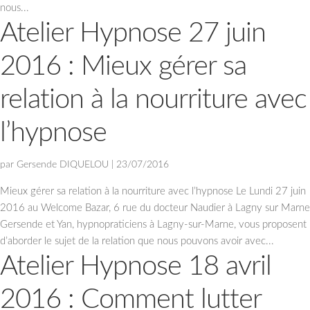
nous...
Atelier Hypnose 27 juin
2016 : Mieux gérer sa
relation à la nourriture avec
l’hypnose
par
Gersende DIQUELOU
|
23/07/2016
Mieux gérer sa relation à la nourriture avec l’hypnose Le Lundi 27 juin
2016 au Welcome Bazar, 6 rue du docteur Naudier à Lagny sur Marne
Gersende et Yan, hypnopraticiens à Lagny-sur-Marne, vous proposent
d’aborder le sujet de la relation que nous pouvons avoir avec...
Atelier Hypnose 18 avril
2016 : Comment lutter