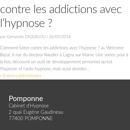
contre les addictions avec
l’hypnose ?
par
Gersende DIQUELOU
|
26/03/2016
Comment lutter contre les addictions avec l’hypnose ? au Welcome
Bazar, 6 rue du docteur Naudier à Lagny sur Marne Une soirée pour à
la fois, découvrir un outil de développement personnel qu’est
l’hypnose et l’auto-hypnose, mais aussi aborder...
« Entrées précédentes
Pomponne
Cabinet d'Hypnose
2 quai Eugéne Gaudineau
77400 POMPONNE