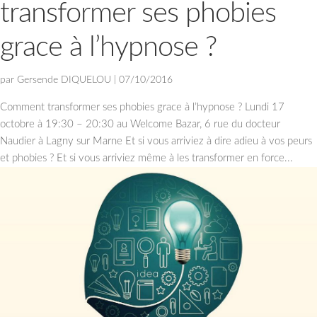
transformer ses phobies
grace à l’hypnose ?
par
Gersende DIQUELOU
|
07/10/2016
Comment transformer ses phobies grace à l’hypnose ? Lundi 17
octobre à 19:30 – 20:30 au Welcome Bazar, 6 rue du docteur
Naudier à Lagny sur Marne Et si vous arriviez à dire adieu à vos peurs
et phobies ? Et si vous arriviez même à les transformer en force...