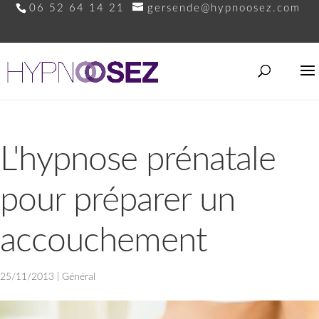
06 52 64 14 21
gersende@hypnoosez.com
L'hypnose prénatale
pour préparer un
accouchement
25/11/2013
|
Général